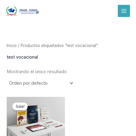
Ir
al
contenido
Inicio
/ Productos etiquetados “test vocacional”
test vocacional
Mostrando el único resultado
Original
Current
price
price
Sale!
was:
is:
$ 286.500.
$ 249.900.