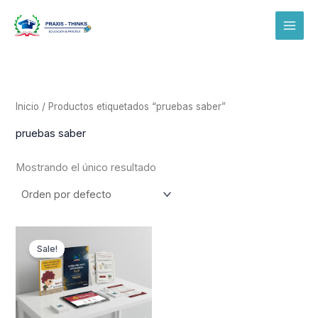
Ir
al
contenido
Inicio
/ Productos etiquetados “pruebas saber”
pruebas saber
Mostrando el único resultado
Original
Current
price
price
Sale!
was:
is:
$ 286.500.
$ 249.900.