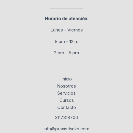
________________
Horario de atención:
Lunes – Viernes
8 am – 12 m
2 pm – 5 pm
Inicio
Nosotros
Servicios
Cursos
Contacto
3117318700
info@praxisthinks.com