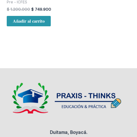
Pre - ICFES
$
1.200.000
$
749.900
Añadir al carrito
Duitama, Boyacá.