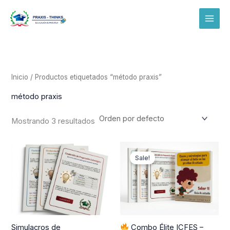
Ir
al
contenido
Inicio
/ Productos etiquetados “método praxis”
método praxis
Mostrando 3 resultados
Original
Current
price
price
Sale!
was:
is:
$ 227.500.
$ 209.000.
Simulacros de
Combo Élite ICFES –