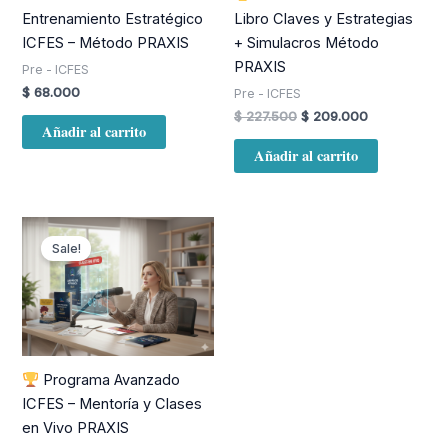
Entrenamiento Estratégico
Libro Claves y Estrategias
ICFES – Método PRAXIS
+ Simulacros Método
PRAXIS
Pre - ICFES
$
68.000
Pre - ICFES
$
227.500
$
209.000
Añadir al carrito
Añadir al carrito
Original
Current
price
price
Sale!
was:
is:
$ 1.200.000.
$ 749.900.
Programa Avanzado
ICFES – Mentoría y Clases
en Vivo PRAXIS