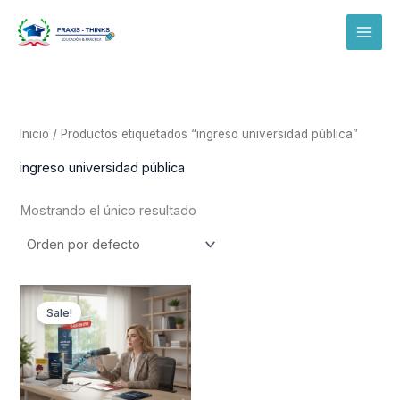
Ir
al
contenido
Inicio
/ Productos etiquetados “ingreso universidad pública”
ingreso universidad pública
Mostrando el único resultado
Original
Current
price
price
Sale!
was:
is:
$ 1.200.000.
$ 749.900.