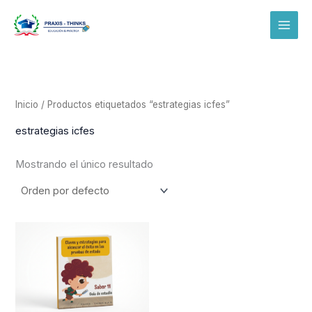
Ir
al
contenido
Inicio
/ Productos etiquetados “estrategias icfes”
estrategias icfes
Mostrando el único resultado